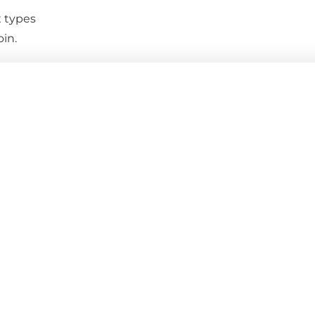
 types
in.