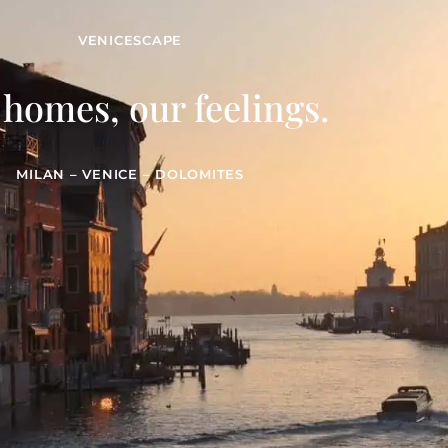
VENICESCAPE
homes, our feelings.
MILAN – VENICE – DOLOMITES